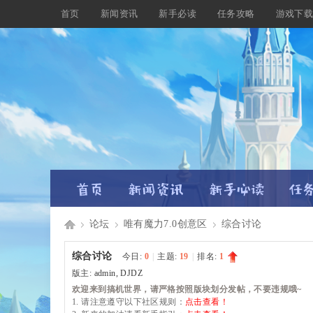
首页
新闻资讯
新手必读
任务攻略
游戏下
论坛
唯有魔力7.0创意区
综合讨论
Di
»
›
›
综合讨论
今日:
0
|
主题:
19
|
排名:
1
版主:
admin
,
DJDZ
欢迎来到搞机世界，请严格按照版块划分发帖，不要违规哦~
1. 请注意遵守以下社区规则：
点击查看！