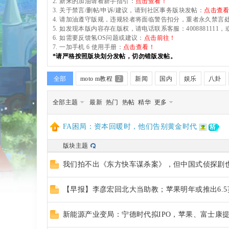
2. 新来的加油请看新手指引：
点击查看！
sc
3. 关于禁言/删帖/申诉/建议，请到社区事务版块发帖：
点击查
4. 请加油遵守版规，违规轻者将面临警告扣分，重者永久禁言
5. 如发现本版内容存在版权，请电话联系客服：40088811
6. 如需要反馈氢OS问题或建议：
点击前往！
7. 一加手机 6 使用手册：
点击查看！
uz
*请严格按照版块划分发帖，切勿错版发帖。
全部
moto m教程
2
新闻
国内
娱乐
八卦
全部主题
最新
热门
热帖
精华
更多
!
FA困局：资本回暖时，他们告别黄金时代
版块主题
B
我们拍不出《东方快车谋杀案》，但中国式侦探剧
【早报】李彦宏回北大当助教；苹果明年或推出6.5英寸
oa
新能源产业变局：宁德时代拟IPO，苹果、富士康