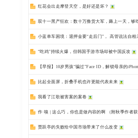
红花会出走摩登天空，是好还是坏？
rd
双十一黑产狂欢：数十万撸货大军，薅上一天，够
小蓝单车困境：退押金要“走后门”， 高管说法自相
“吃鸡”持续火爆，但韩国手游市场却被中国反攻
【早报】10岁男孩“骗过”Face ID，解锁母亲的iPhon
比起全面屏，折叠手机也许更能代表未来
我看了江歌被害案的案卷
作·嗅 | 这么巧，你也是做内容的啊 （附秋季作者
贾跃亭的失败给中国市场带来了什么改变