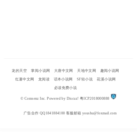
龙的天空
掌阅小说网
大唐中文网
天地中文网
趣阅小说网
红薯中文网
龙阅读
话本小说网
SF轻小说
花溪小说网
必读免费小说
©
Comsenz Inc.
Powered by
Discuz!
粤ICP2018000888
广告合作 QQ1841884100 客服邮箱 youshu@foxmail.com