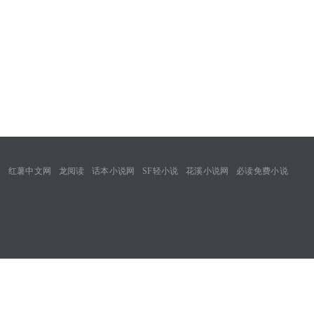
网
红薯中文网
龙阅读
话本小说网
SF轻小说
花溪小说网
必读免费小说