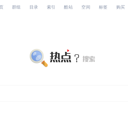
页
群组
目录
索引
酷站
空间
标签
购买