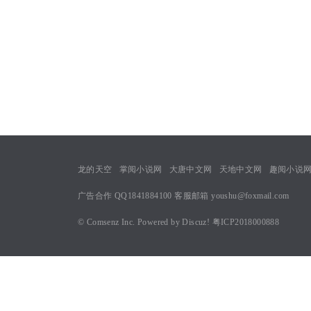
龙的天空
掌阅小说网
大唐中文网
天地中文网
趣阅小说
广告合作 QQ1841884100 客服邮箱 youshu@foxmail.com
©
Comsenz Inc.
Powered by
Discuz!
粤ICP2018000888