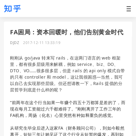
FA困局：资本回暖时，他们告别黄金时代
DJDZ
2017-12-11 13:33:19
刚刚从 go/java 转来写 rails，在这两门语言的 web 框架
里，都有很多层级用来解耦，例如 service、biz、DO、
DTO、VO……很多很多层，但是 rails 的 api only 模式自带
的只有 controller 和 model，这让我很困惑—当然，我可
以自己去实现那些层级。但还想请教一下，Rails 提倡的分
层哲学到底是什么样的呢？
“前两年在这个行当如果一年赚个四五十万都算是差的了，而
现在每月工资能过六千都难得了。”刚刚离开了工作三年的
FA机构，周扬（化名）心里突然有种如释重负的感觉。
从研究生毕业后进入这家FA（财务顾问公司），到如今毅然
离开，短短三年让她见证了这个行业从短暂的爆发，再到如