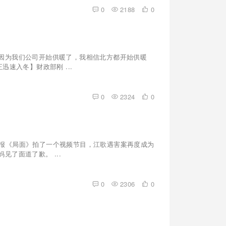
0
2188
0
因为我们公司开始供暖了，我相信北方都开始供暖
速入冬】财政部刚 ...
0
2324
0
因为新京报《局面》拍了一个视频节目，江歌遇害案再度成为
了面道了歉。 ...
0
2306
0