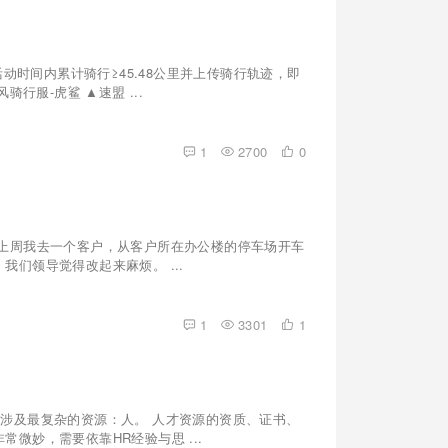
APP在活动时间内累计骑行≥45.48公里并上传骑行轨迹，即
行服-虎鲨 ▲速盟 ...
1
2700
0
上周我去一个客户，从客户所在办公楼的停车场开车
们领导觉得改起来麻烦。 ...
1
3301
1
涉及最复杂的资源：人。 人才资源的资质、证书、
微妙，需要依靠HR经验与思 ...