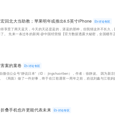
宏回北大当助教；苹果明年或推出6.5英寸iPhone
讨论专区
难得享受了两天蓝天，今天的天还是蓝的，湛蓝的那种，但我猜这并不长久，
来了。 先来一条过冬的新闻 @中国经营报【官方数据透露大秘密，全国楼市正迅
被害案的案卷
讨论专区
微信公众号“静说日本”（ID： jingshuoriben），作者：徐静波。 
。 《局面》做了一件好事，终于在江歌遇害一周年之前，劝说刘鑫与江歌妈妈见
，折叠手机也许更能代表未来
讨论专区