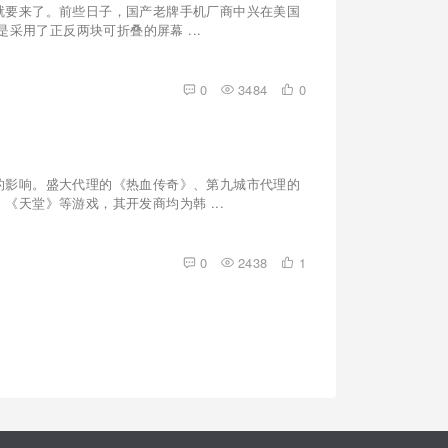
就要来了。前些日子，国产老牌手机厂商中兴在美国
采用了正反两块可折叠的屏幕 ...
0
3484
0
的影响。盛大代理的《热血传奇》、第九城市代理的
天堂》等游戏，其开发商均为韩 ...
0
2438
1