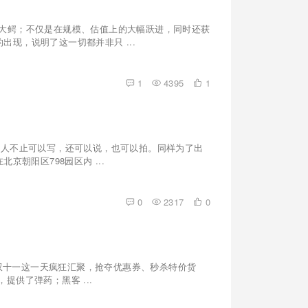
产业大鳄；不仅是在规模、估值上的大幅跃进，同时还获
现，说明了这一切都并非只 ...
1
4395
1
在人不止可以写，还可以说，也可以拍。同样为了出
朝阳区798园区内 ...
0
2317
0
在双十一这一天疯狂汇聚，抢夺优惠券、秒杀特价货
供了弹药；黑客 ...