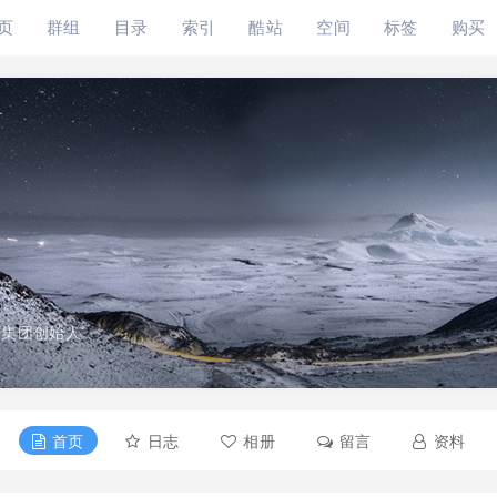
页
群组
目录
索引
酷站
空间
标签
购买
动集团创始人
首页
日志
相册
留言
资料