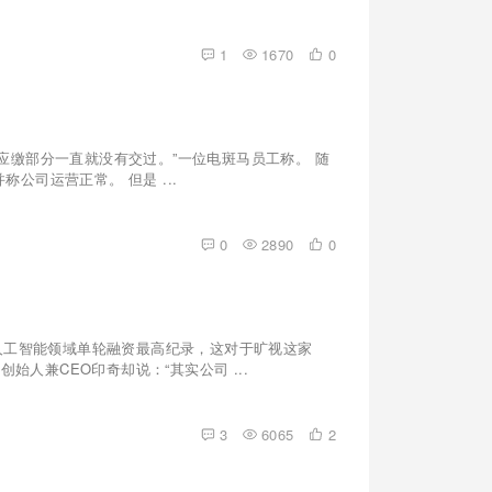
1
1670
0
应缴部分一直就没有交过。”一位电斑马员工称。 随
司运营正常。 但是 ...
0
2890
0
人工智能领域单轮融资最高纪录，这对于旷视这家
始人兼CEO印奇却说：“其实公司 ...
3
6065
2