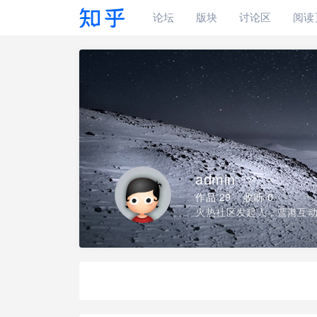
论坛
版块
讨论区
阅读
admin
作品 29
收听 0
火热社区发起人，蓝港互