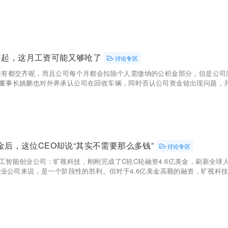
不起，这月工资可能又够呛了
讨论专区
没有都交齐呢，而且公司每个月都会扣除个人需缴纳的公积金部分，但是公司
董事长姚鹏也对外界承认公司在回收车辆，同时否认公司资金链出现问题，并称公
美金后，这位CEO却说“其实不需要那么多钱”
讨论专区
工智能创业公司：旷视科技，刚刚完成了C轮C轮融资4.6亿美金，刷新全球
创业公司来说，是一个阶段性的胜利。但对于4.6亿美金高额的融资，旷视科技创