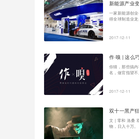
新能源产业变
一家新能源创业
得全球制造业龙
2017-12-11
作·嗅 | 
你猜，那些搞内
名，做官指望不
2017-12-11
双十一黑产
文 | 零和 
物，日入十万。