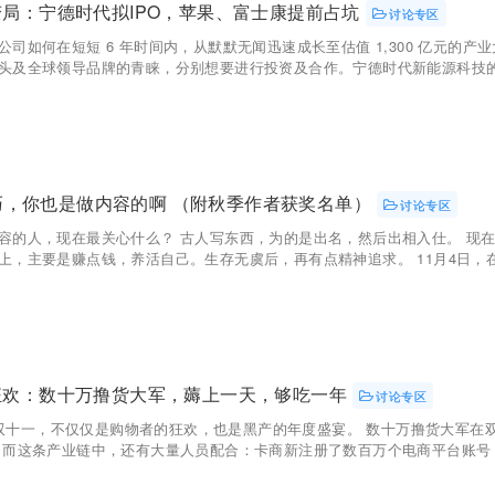
局：宁德时代拟IPO，苹果、富士康提前占坑
讨论专区
公司如何在短短 6 年时间内，从默默无闻迅速成长至估值 1,300 亿元的
头及全球领导品牌的青睐，分别想要进行投资及合作。宁德时代新能源科技的出
这么巧，你也是做内容的啊 （附秋季作者获奖名单）
讨论专区
容的人，现在最关心什么？ 古人写东西，为的是出名，然后出相入仕。 现
上，主要是赚点钱，养活自己。生存无虞后，再有点精神追求。 11月4日，在北京
狂欢：数十万撸货大军，薅上一天，够吃一年
讨论专区
洛桑 双十一，不仅仅是购物者的狂欢，也是黑产的年度盛宴。 数十万撸货大军
 而这条产业链中，还有大量人员配合：卡商新注册了数百万个电商平台账号，提