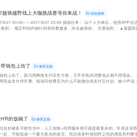
17越骑越野线上大咖挑战赛等你来战！
活动推荐
7/9/21 00:00——2017/9/27 23:59 挑战任务： 以个人为单位，使用
规则： 规定时间内骑行的里程数越多，排名越靠前。 完赛福利： ▲速盟防风骑
不带钱包上街了
便民互助
钱包上街了。因为用网络支付非常方便，几乎所有的消费地点都不用现金。 
用现金支付停车费。我就问收费员为什么不能微信或支付宝付款。她小声说：我
HR的饭碗了
便民互助
结合的诸多可能性当中，人工智能+招聘服务很可能是最复杂的。毕竟这东西
一起，可能组成一个极为复杂的迷宫。而且很多时候招聘之间的感觉和判断非常