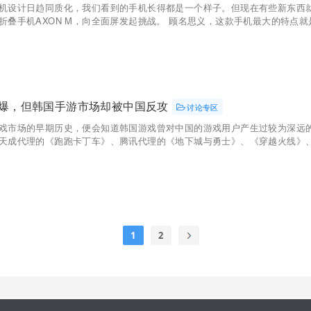
机设计日趋同质化，我们看到的手机长得都是一个样子。但现在有些新东西
折叠手机AXON M，向全面屏发起挑战。 顾名思义，这款手机最大的特点就是
火爆，但韩国手游市场却被中国反攻
讨论专区
戏市场的早期历史，便会知道韩国游戏曾对中国的游戏用户产生过较为深远
天成代理的《跑跑卡丁车》、腾讯代理的《地下城与勇士》、《穿越火线》、《
1
2