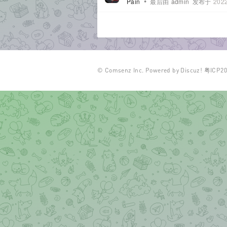
•
Pain
最后由
admin
发布于
2022
B
©
Comsenz Inc.
Powered by
Discuz!
粤ICP20
oa
rd