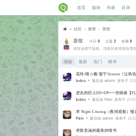
首页
版块
列表
目录
»
社区
›
推荐
›
茶馆
茶馆
Di
今日
0
主题
2
收藏
0
请加油遵守版规，违规轻者将面临警
综合
最新
热门
精华
sc
花玲/喵☆酱/宴宁/kinsen《让风告诉
•
tudou
最后由
admin
发布于
202
进击的巨人ED+OP+一些插曲【F
•
tudou
最后由
Pain
发布于
2022
uz
求 Night Crusing（夜间巡航）
•
Pain
最后由
admin
发布于
2022
求陈意涵的最美的情书
!