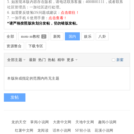
5. 如发现本版内容存在版权，请电话联系客服：4008881111，或者联系
社区管理员：一加社区进行处理。
6. 如需要反馈氢OS问题或建议：
点击前往！
uz
7. 一加手机 6 使用手册：
点击查看！
*请严格按照版块划分发帖，切勿错版发帖。
全部
moto m教程
2
新闻
国内
娱乐
八卦
资源整合
下载专区
!
全部主题
最新
热门
热帖
精华
更多
新窗
B
本版块或指定的范围内尚无主题
发帖
oa
龙的天空
掌阅小说网
大唐中文网
天地中文网
趣阅小说网
红薯中文网
龙阅读
话本小说网
SF轻小说
花溪小说网