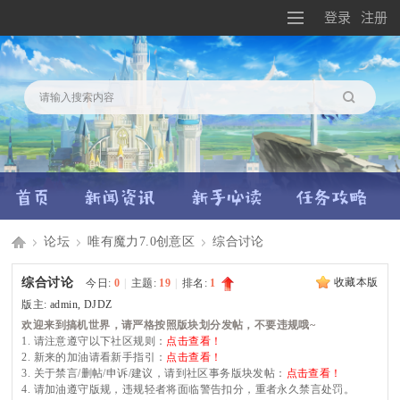
登录
注册
搜索
论坛
唯有魔力7.0创意区
综合讨论
Di
»
›
›
综合讨论
收藏本版
今日:
0
|
主题:
19
|
排名:
1
版主:
admin
,
DJDZ
欢迎来到搞机世界，请严格按照版块划分发帖，不要违规哦~
1. 请注意遵守以下社区规则：
点击查看！
2. 新来的加油请看新手指引：
点击查看！
sc
3. 关于禁言/删帖/申诉/建议，请到社区事务版块发帖：
点击查看！
4. 请加油遵守版规，违规轻者将面临警告扣分，重者永久禁言处罚。