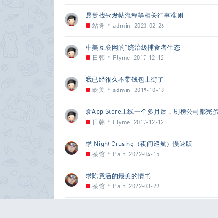
悬赏找歌发帖流程等相关行事准则
•
站务
admin
2023-02-26
中美互联网的“统治级捕食者生态”
•
日韩
Flyme
2017-12-12
我已经很久不带钱包上街了
•
欧美
admin
2019-10-18
新App Store上线一个多月后，刷榜公司都完
•
日韩
Flyme
2017-12-12
求 Night Crusing（夜间巡航）慢速版
•
茶馆
Pain
2022-04-15
求陈意涵的最美的情书
•
茶馆
Pain
2022-03-29
林志炫《这世界那么多人(时光音乐会)》[FLAC/M
•