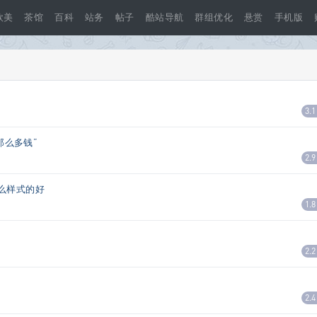
欧美
茶馆
百科
站务
帖子
酷站导航
群组优化
悬赏
手机版
3.1
那么多钱”
2.9
么样式的好
1.8
2.2
2.4