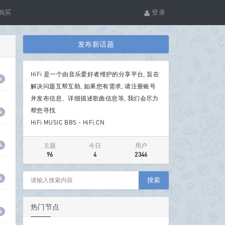
购买
登录
发布新话题
HiFi 是一个由音乐爱好者维护的分享平台, 旨在
k
解决问题互帮互助, 如果您有需求, 请注册账号
并发布信息、详细描述歌曲信息等, 我们会尽力
帮您寻找
k
HiFi MUSIC BBS - HiFi.CN
k
主题
今日
用户
96
4
2346
k
搜索
热门节点
k