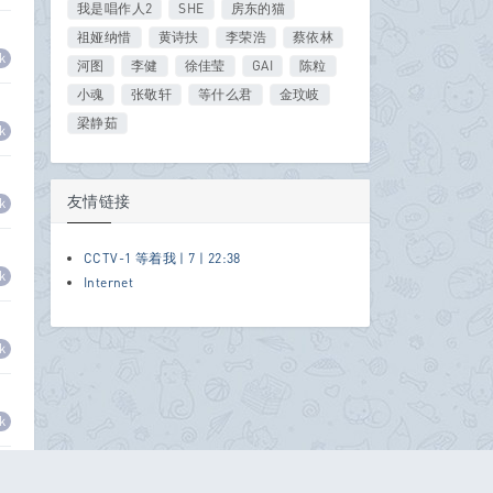
我是唱作人2
SHE
房东的猫
祖娅纳惜
黄诗扶
李荣浩
蔡依林
k
河图
李健
徐佳莹
GAI
陈粒
小魂
张敬轩
等什么君
金玟岐
梁静茹
k
友情链接
k
CCTV-1 等着我 | 7 | 22:38
k
Internet
k
k