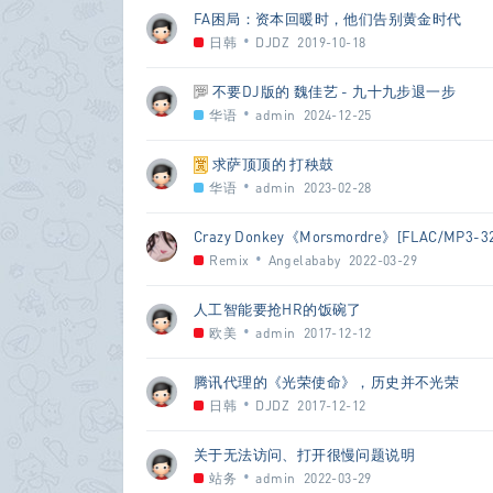
FA困局：资本回暖时，他们告别黄金时代
•
日韩
DJDZ
2019-10-18
不要DJ版的 魏佳艺 - 九十九步退一步
•
华语
admin
2024-12-25
求萨顶顶的 打秧鼓
•
华语
admin
2023-02-28
Crazy Donkey《Morsmordre》[FLAC/MP3-3
•
Remix
Angelababy
2022-03-29
人工智能要抢HR的饭碗了
•
欧美
admin
2017-12-12
腾讯代理的《光荣使命》，历史并不光荣
•
日韩
DJDZ
2017-12-12
关于无法访问、打开很慢问题说明
•
站务
admin
2022-03-29