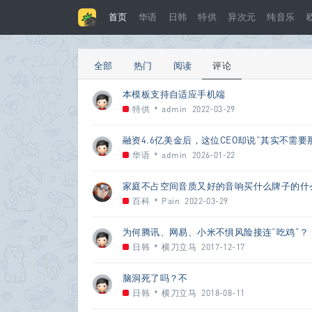
首页
华语
日韩
特供
异次元
纯音乐
全部
热门
阅读
评论
本模板支持自适应手机端
•
特供
admin
2022-03-29
融资4.6亿美金后，这位CEO却说“其实不需要
•
华语
admin
2026-01-22
家庭不占空间音质又好的音响买什么牌子的什
•
百科
Pain
2022-03-29
为何腾讯、网易、小米不惧风险接连“吃鸡”？
•
日韩
横刀立马
2017-12-17
脑洞死了吗？不
•
日韩
横刀立马
2018-08-11