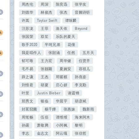
周杰伦
周深
陈奕迅
张学友
k
刘德华
林俊杰
张杰
音阙诗听
许嵩
Taylor Swift
谭咏麟
汪苏泷
王菲
洛天依
Beyond
k
张国荣
双笙
乐队的夏天
歌手2020
半吨兄弟
花僮
我是唱作人
张韶涵
任然
五月天
k
郁可唯
王力宏
周华健
任贤齐
毛不易
张靓颖
夏婉安
容祖儿
k
薛之谦
王杰
邓紫棋
孙燕姿
刘惜君
胡夏
庄心妍
李克勤
叶里
Justin Bieber
谢霆锋
k
郑秀文
银临
华晨宇
胡彦斌
封茗囧菌
杨千嬅
张惠妹
魏新雨
k
周笔畅
伍佰
谭维维
海来阿木
孙露
萧敬腾
小阿枫
黎明
李志
金志文
阿云嘎
张信哲
k