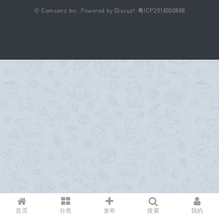
©
Comsenz Inc.
Powered by
Discuz!
粤ICP2018000888
B
oa
rd
首页
分类
发布
搜索
我的