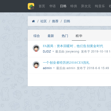
首页
华语
日韩
特供
异次元
纯音乐
社区
推荐
日韩
Di
»
›
›
综合
最新
热门
精华
FA困局：资本回暖时，他们告别黄金时代
•
DJDZ
最后由
joeywong
发布于
2019-10-18 1
sc
一个创业者经历的2016CES洗礼
•
admin
最后由
admin
发布于
2018-6-6 15:49
uz
!