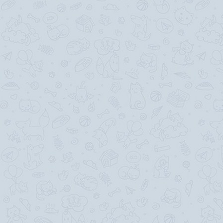
B
oa
rd