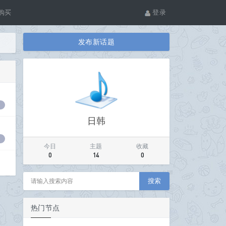
购买
登录
发布新话题
日韩
今日
主题
收藏
0
14
0
搜索
热门节点