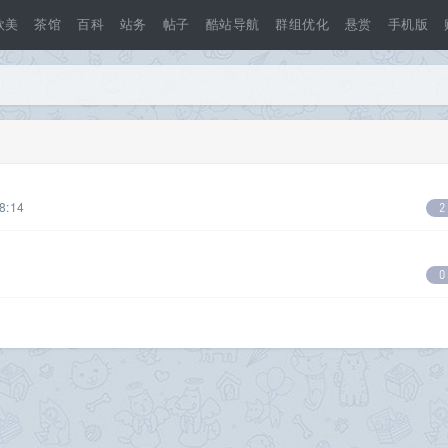
欧美
茶馆
百科
站务
帖子
酷站导航
群组优化
悬赏
手机版
8:14
2
0