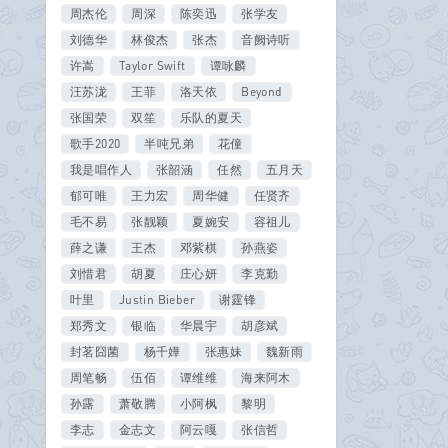
周杰伦
周深
陈奕迅
张学友
刘德华
林俊杰
张杰
音阙诗听
许嵩
Taylor Swift
谭咏麟
汪苏泷
王菲
洛天依
Beyond
张国荣
双笙
乐队的夏天
歌手2020
半吨兄弟
花僮
我是唱作人
张韶涵
任然
五月天
郁可唯
王力宏
周华健
任贤齐
毛不易
张靓颖
夏婉安
容祖儿
薛之谦
王杰
邓紫棋
孙燕姿
刘惜君
胡夏
庄心妍
李克勤
叶里
Justin Bieber
谢霆锋
郑秀文
银临
华晨宇
胡彦斌
封茗囧菌
杨千嬅
张惠妹
魏新雨
周笔畅
伍佰
谭维维
海来阿木
孙露
萧敬腾
小阿枫
黎明
李志
金志文
阿云嘎
张信哲