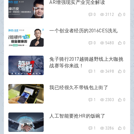
AR增强现实产业完全解读
0
3112
0
一个创业者经历的2016CES洗礼
0
5480
0
兔子骑行2017越骑越野线上大咖挑
战赛等你来战！
1
3498
0
我已经很久不带钱包上街了
1
2303
0
人工智能要抢HR的饭碗了
1
3286
0