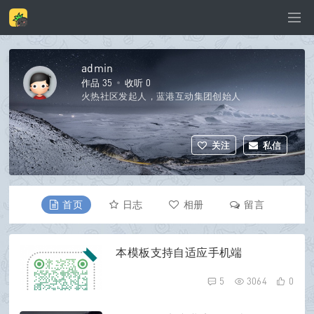
admin
作品 35
收听 0
火热社区发起人，蓝港互动集团创始人
关注
私信
首页
日志
相册
留言
资料
本模板支持自适应手机端
5
3064
0