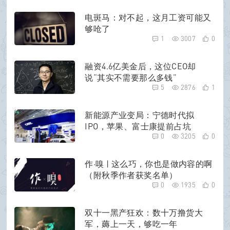
电斑马：对不起，这月工资可能又
够呛了
1
3007
0
融资4.6亿美金后，这位CEO却
说“其实不需要那么多钱”
5
2876
1
新能源产业变局：宁德时代拟
IPO，苹果、富士康提前占坑
0
3205
0
作·嗅 | 这么巧，你也是做内容的啊
（附秋季作者获奖名单）
0
1935
0
双十一黑产狂欢：数十万撸货大
军，薅上一天，够吃一年