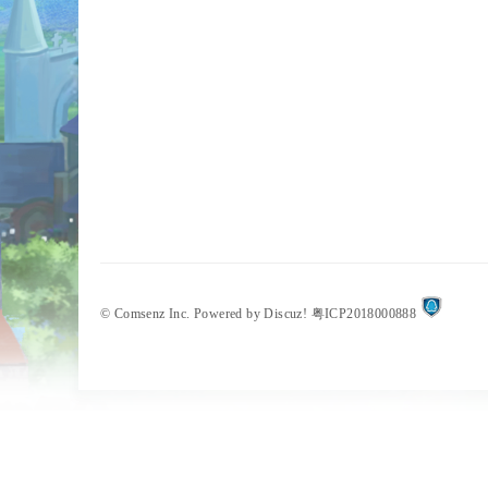
©
Comsenz Inc.
Powered by
Discuz!
粤ICP2018000888