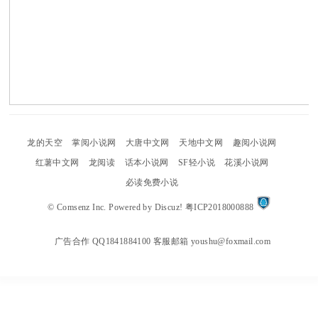
uz
!
龙的天空
掌阅小说网
大唐中文网
天地中文网
趣阅小说网
红薯中文网
龙阅读
话本小说网
SF轻小说
花溪小说网
B
必读免费小说
©
Comsenz Inc.
Powered by
Discuz!
粤ICP2018000888
广告合作 QQ1841884100 客服邮箱 youshu@foxmail.com
oa