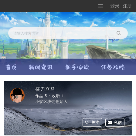
登录
注册
搜索
横刀立马
作品 5
收听 1
小蚁区块链创始人
关注
私信