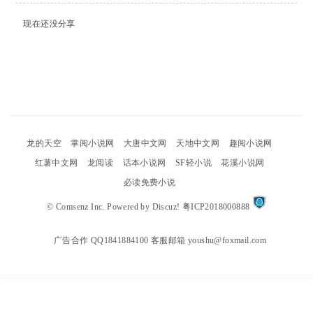
现在还没分享
uz
!
龙的天空
掌阅小说网
大唐中文网
天地中文网
趣阅小说网
红薯中文网
龙阅读
话本小说网
SF轻小说
花溪小说网
B
必读免费小说
©
Comsenz Inc.
Powered by
Discuz!
粤ICP2018000888
广告合作 QQ1841884100 客服邮箱 youshu@foxmail.com
oa