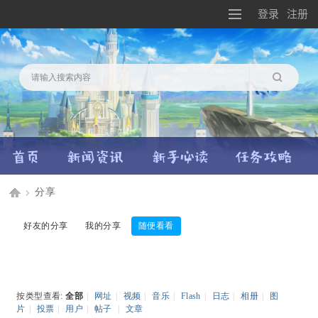
登录
注册
搜索
分享
Di
›
好友的分享
我的分享
随便看看
sc
按类型查看:
全部
|
网址
|
视频
|
音乐
|
Flash
|
日志
|
相册
|
图
片
|
投票
|
用户
|
帖子
|
文章