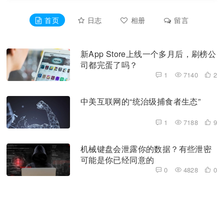
首页
日志
相册
留言
资料
新App Store上线一个多月后，刷榜公
司都完蛋了吗？
1
7140
2
中美互联网的“统治级捕食者生态”
1
7188
9
机械键盘会泄露你的数据？有些泄密
可能是你已经同意的
0
4828
0