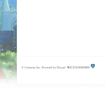
©
Comsenz Inc.
Powered by
Discuz!
粤ICP2018000888