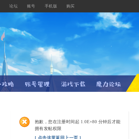
载
论坛
账号
手机版
购买
抱歉，您在注册时间起 1.0E+80 分钟后才能
拥有发帖权限
[ 点击这里返回上一页 ]