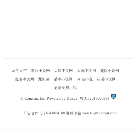
龙的天空
掌阅小说网
大唐中文网
天地中文网
趣阅小说网
红薯中文网
龙阅读
话本小说网
SF轻小说
花溪小说网
必读免费小说
©
Comsenz Inc.
Powered by
Discuz!
粤ICP2018000888
广告合作 QQ1841884100 客服邮箱 youshu@foxmail.com