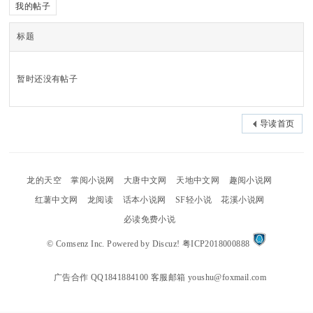
我的帖子
标题
uz
暂时还没有帖子
!
导读首页
B
龙的天空
掌阅小说网
大唐中文网
天地中文网
趣阅小说网
红薯中文网
龙阅读
话本小说网
SF轻小说
花溪小说网
必读免费小说
©
Comsenz Inc.
Powered by
Discuz!
粤ICP2018000888
oa
广告合作 QQ1841884100 客服邮箱 youshu@foxmail.com