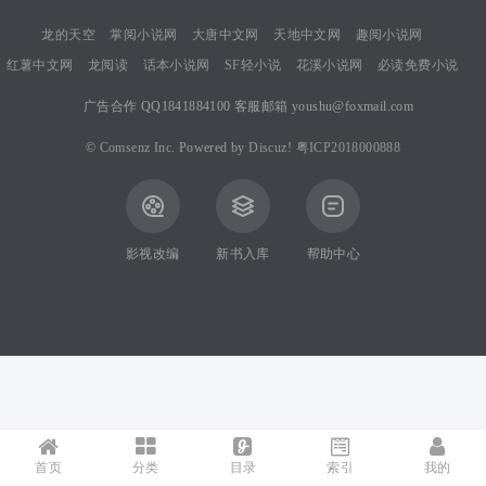
龙的天空
掌阅小说网
大唐中文网
天地中文网
趣阅小说网
红薯中文网
龙阅读
话本小说网
SF轻小说
花溪小说网
必读免费小说
B
广告合作 QQ1841884100 客服邮箱 youshu@foxmail.com
©
Comsenz Inc.
Powered by
Discuz!
粤ICP2018000888
oa
影视改编
新书入库
帮助中心
rd
首页
分类
目录
索引
我的