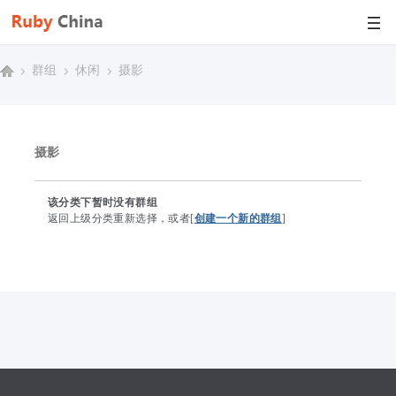
群组
休闲
摄影
Di
›
›
›
摄影
sc
该分类下暂时没有群组
返回上级分类重新选择，或者[
创建一个新的群组
]
uz
!