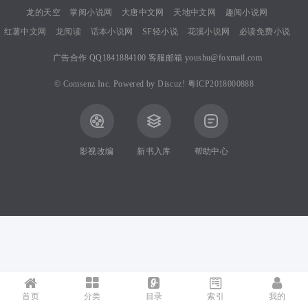
龙的天空
掌阅小说网
大唐中文网
天地中文网
趣阅小说网
红薯中文网
龙阅读
话本小说网
SF轻小说
花溪小说网
必读免费小说
B
广告合作 QQ1841884100 客服邮箱 youshu@foxmail.com
©
Comsenz Inc.
Powered by
Discuz!
粤ICP2018000888
oa
影视改编
新书入库
帮助中心
rd
首页
分类
目录
索引
我的