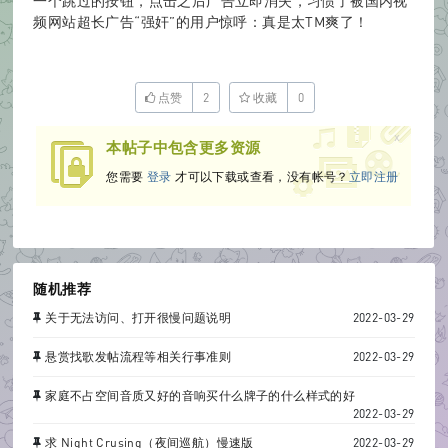
一个跳过的按钮，点击之后广告立即消失，习惯了被国内视
频网站超长广告“强奸”的用户惊呼：真是太TM爽了！
B
点赞
2
收藏
0
x
本帖子中包含更多资源
您需要
登录
才可以下载或查看，没有帐号？
立即注册
oa
rd
随机推荐
关于无法访问、打开很慢问题说明
2022-03-29
悬赏找歌发帖流程等相关行事准则
2022-03-29
家庭不占空间音质又好的音响买什么牌子的什么样式的好
2022-03-29
求 Night Crusing（夜间巡航）慢速版
2022-03-29