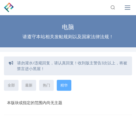
电脑
请遵守本站相关发帖规则以及国家法律法规！
请勿灌水/违规回复，请认真回复！收到版主警告3次以上，将被
禁言进小黑屋！
回复不需要审核了,发帖需要审核！站长自定义公告模块！
全部
最新
热门
精华
如发现链接失效/灌水/广告等违规行为，可使用帖子内的举报功
能进行反馈，等待回复处理！
本版块或指定的范围内尚无主题