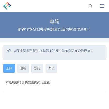
电脑
请遵守本站相关发帖规则以及国家法律法规！
请勿灌水/违规回复，请认真回复！收到版主警告3次以上，将被
禁言进小黑屋！
回复不需要审核了,发帖需要审核！站长自定义公告模块！
如发现链接失效/灌水/广告等违规行为，可使用帖子内的举报功
能进行反馈，等待回复处理！
全部
最新
热门
精华
本版块或指定的范围内尚无主题