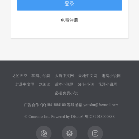
登录
免费注册
龙的天空
掌阅小说网
大唐中文网
天地中文网
趣阅小说网
红薯中文网
龙阅读
话本小说网
SF轻小说
花溪小说网
必读免费小说
广告合作 QQ1841884100 客服邮箱 youshu@foxmail.com
©
Comsenz Inc.
Powered by
Discuz!
粤ICP2018000888