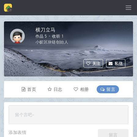
横刀立马
作品 5
收听 1
小蚁区块链创始人
关注
私信
首页
日志
相册
留言
资料
添加表情
留言