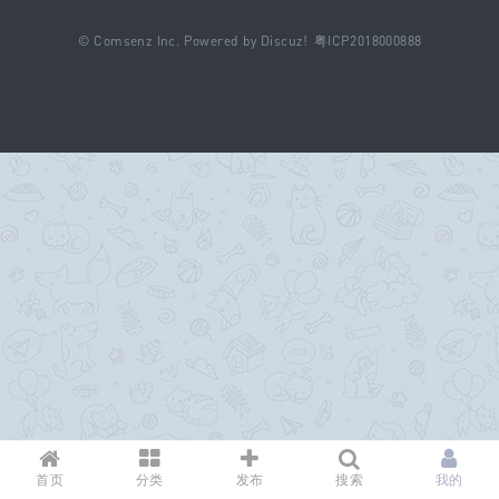
©
Comsenz Inc.
Powered by
Discuz!
粤ICP2018000888
B
oa
rd
首页
分类
发布
搜索
我的