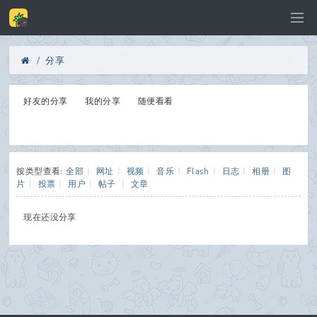
分享
Di
›
好友的分享
我的分享
随便看看
sc
按类型查看:
全部
|
网址
|
视频
|
音乐
|
Flash
|
日志
|
相册
|
图
片
|
投票
|
用户
|
帖子
|
文章
现在还没分享
uz
!