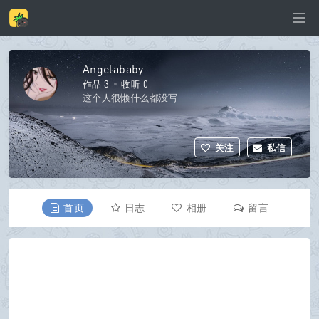
Angelababy
作品 3
收听 0
这个人很懒什么都没写
关注
私信
首页
日志
相册
留言
资料