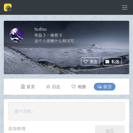
tudou
作品 3
收听 0
这个人很懒什么都没写
关注
私信
首页
日志
相册
留言
资料
添加表情
留言