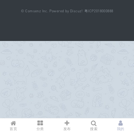
©
Comsenz Inc.
Powered by
Discuz!
粤ICP2018000888
B
oa
rd
首页
分类
发布
搜索
我的