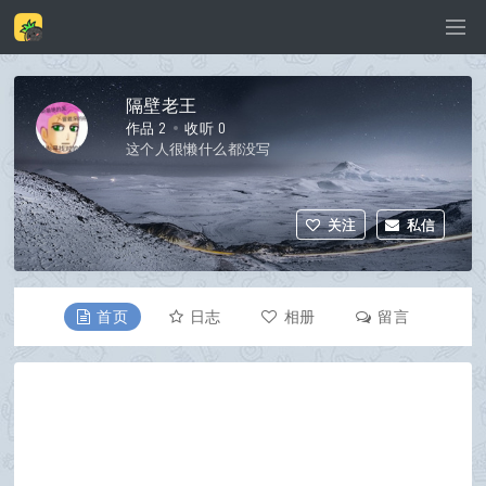
隔壁老王
作品 2
收听 0
这个人很懒什么都没写
关注
私信
首页
日志
相册
留言
资料