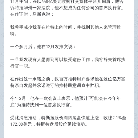
11月中旬，在以440亿美元收购社交媒体平台几周后，他告
诉特拉华州一家法院，他不想成为任何公司的首席执行官。
在作证时，马斯克说：
B
我希望减少我花在推特上的时间，并找到其他人来管理推
特。
一个多月后，他在12月发推文说：
oa
一旦我发现有人愚蠢到可以接受这份工作，我将辞去首席执
行官一职。
在作出这一承诺之前，数百万推特用户要求他在这位亿万富
翁亲自发起并承诺遵守的推特民意调查中辞职。
rd
今年2月，他在一次会议上表示，他预计“可能会在今年年
底”为推特找到一位首席执行官。
受此消息推动，特斯拉股价周四尾盘快速上涨，收涨2.1%至
172.08美元，特斯拉盘后股价延续涨势。