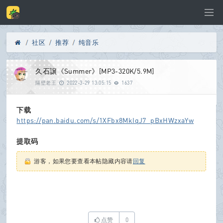
社区
推荐
纯音乐
Di
»
›
›
久石譲《Summer》[MP3-320K/5.9M]
隔壁老王
2022-3-29 13:05:15
1637
下载
sc
https://pan.baidu.com/s/1XFbx8MkIqJ7_pBxHWzxaYw
提取码
游客，如果您要查看本帖隐藏内容请
回复
u
z!
点赞
0