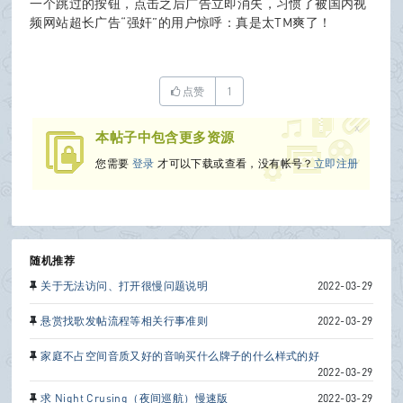
一个跳过的按钮，点击之后广告立即消失，习惯了被国内视
频网站超长广告“强奸”的用户惊呼：真是太TM爽了！
B
点赞
1
x
本帖子中包含更多资源
oa
您需要
登录
才可以下载或查看，没有帐号？
立即注册
rd
随机推荐
关于无法访问、打开很慢问题说明
2022-03-29
悬赏找歌发帖流程等相关行事准则
2022-03-29
家庭不占空间音质又好的音响买什么牌子的什么样式的好
2022-03-29
求 Night Crusing（夜间巡航）慢速版
2022-03-29