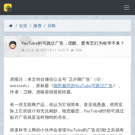
社区
推荐
日韩
Di
»
›
›
YouTube的可跳过广告，优酷、爱奇艺们为啥学不来？
横刀立马
2017-12-11 13:23:12
2336
sc
虎嗅注：本文转自微信公众号“卫夕聊广告”（ID：
weixiads），原标题《
细思极恐的YouTube可跳过广告
》，
作者：卫聊。虎嗅获得授权转载。
u
有一些互联网产品，你认为它很简单、甚至很愚蠢，然而实
际上它的设计却无比精妙、细思极恐，YouTube的5秒可跳过
贴片广告就是这样独特的存在。
z!
很多科学上网的小伙伴会发现YouTube的广告在5秒之后就有