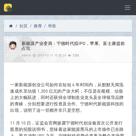
社区
推荐
华语
Di
»
›
›
新能源产业变局：宁德时代拟IPO，苹果、富士康提前
占坑
admin
2017-12-11 13:22:24
3206
sc
一家新能源创业公司如何在短短 6 年时间内，从默默无闻迅
速成长至估值 1,300 亿元的产业大鳄；不仅是在规模、估值
上的大幅跃进，同时还获得全球制造业龙头及全球领导品牌
u
的青睐，分别想要进行投资及合作。宁德时代新能源科技的
出现，说明了这一切都并非只是空想。
11 月 10 日，证监会官网披露宁德时代创业板首次公开发行
z!
股票的招股说明书，意味着这家能源黑马的上市操作已在路
上。而在冲刺 IPO 之后，宁德时代也势必将再为整个市场带