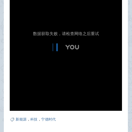
新能源
，
科技
，
宁德时代