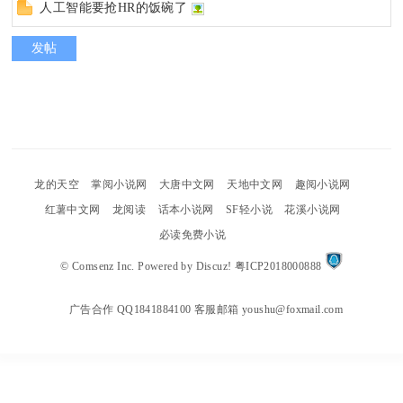
人工智能要抢HR的饭碗了
发帖
uz
!
龙的天空
掌阅小说网
大唐中文网
天地中文网
趣阅小说网
红薯中文网
龙阅读
话本小说网
SF轻小说
花溪小说网
B
必读免费小说
©
Comsenz Inc.
Powered by
Discuz!
粤ICP2018000888
广告合作 QQ1841884100 客服邮箱 youshu@foxmail.com
oa