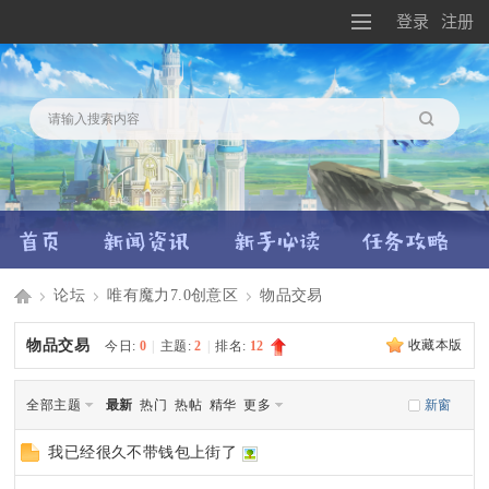
登录
注册
搜索
论坛
唯有魔力7.0创意区
物品交易
Di
»
›
›
物品交易
收藏本版
今日:
0
|
主题:
2
|
排名:
12
全部主题
最新
热门
热帖
精华
更多
新窗
sc
我已经很久不带钱包上街了