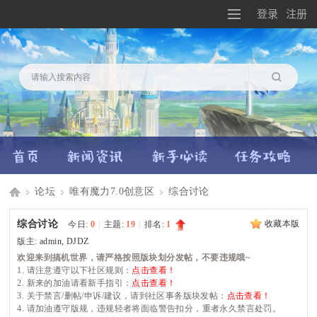
登录
注册
搜索
论坛
唯有魔力7.0创意区
综合讨论
Di
»
›
›
综合讨论
收藏本版
今日:
0
|
主题:
19
|
排名:
1
版主:
admin
,
DJDZ
欢迎来到搞机世界，请严格按照版块划分发帖，不要违规哦~
1. 请注意遵守以下社区规则：
点击查看！
2. 新来的加油请看新手指引：
点击查看！
sc
3. 关于禁言/删帖/申诉/建议，请到社区事务版块发帖：
点击查看！
4. 请加油遵守版规，违规轻者将面临警告扣分，重者永久禁言处罚。