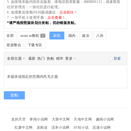
5. 如发现本版内容存在版权，请电话联系客服：4008881111，或者联系
社区管理员：一加社区进行处理。
6. 如需要反馈氢OS问题或建议：
点击前往！
uz
7. 一加手机 6 使用手册：
点击查看！
*请严格按照版块划分发帖，切勿错版发帖。
全部
moto m教程
2
新闻
国内
娱乐
八卦
资源整合
下载专区
!
全部主题
最新
热门
热帖
精华
更多
新窗
B
本版块或指定的范围内尚无主题
发帖
oa
龙的天空
掌阅小说网
大唐中文网
天地中文网
趣阅小说网
红薯中文网
龙阅读
话本小说网
SF轻小说
花溪小说网