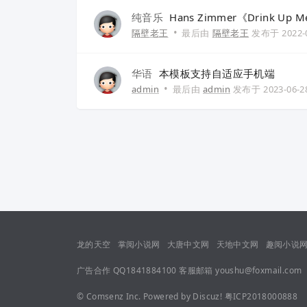
纯音乐
Hans Zimmer《Drink Up Me
•
隔壁老王
最后由
隔壁老王
发布于
2022-
华语
本模板支持自适应手机端
•
admin
最后由
admin
发布于
2023-06-2
龙的天空
掌阅小说网
大唐中文网
天地中文网
趣阅小说
广告合作 QQ1841884100 客服邮箱 youshu@foxmail.com
©
Comsenz Inc.
Powered by
Discuz!
粤ICP2018000888