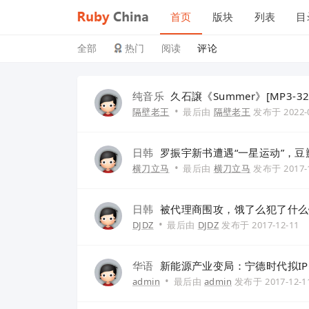
首页
版块
列表
目
全部
热门
阅读
评论
纯音乐
久石譲《Summer》[MP3-320
•
隔壁老王
最后由
隔壁老王
发布于
2022-
日韩
罗振宇新书遭遇“一星运动”，
•
横刀立马
最后由
横刀立马
发布于
2017-
日韩
被代理商围攻，饿了么犯了什么
•
DJDZ
最后由
DJDZ
发布于
2017-12-11
华语
新能源产业变局：宁德时代拟I
•
admin
最后由
admin
发布于
2017-12-1