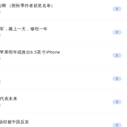
容的啊 （附秋季作者获奖名单）
0
1
军，薅上一天，够吃一年
0
1
明年或推出6.5英寸iPhone
0
1
0
1
代表未来
0
1
市场却被中国反攻
0