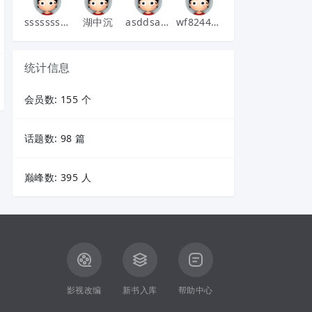
sssssssssssssss
湖中沉
asddsa123
wf8244639
统计信息
会员数: 155 个
话题数: 98 篇
巅峰数: 395 人
影视改编
新书入库
帮助中心