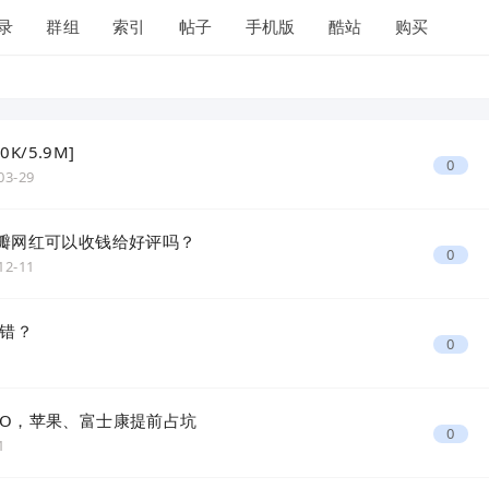
录
群组
索引
帖子
手机版
酷站
购买
K/5.9M]
0
03-29
豆瓣网红可以收钱给好评吗？
0
12-11
错？
0
PO，苹果、富士康提前占坑
0
1