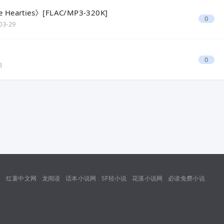
 Hearties》[FLAC/MP3-320K]
0
03-29
0
8
网
红薯中文网
龙阅读
话本小说网
SF轻小说
花溪小说网
必读免费小说