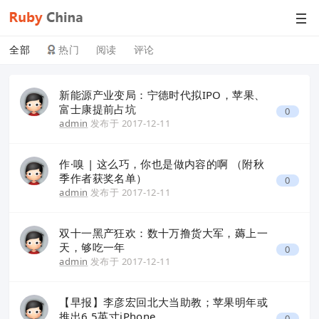
全部
热门
阅读
评论
新能源产业变局：宁德时代拟IPO，苹果、
富士康提前占坑
0
admin
发布于
2017-12-11
作·嗅 | 这么巧，你也是做内容的啊 （附秋
季作者获奖名单）
0
admin
发布于
2017-12-11
双十一黑产狂欢：数十万撸货大军，薅上一
天，够吃一年
0
admin
发布于
2017-12-11
【早报】李彦宏回北大当助教；苹果明年或
推出6.5英寸iPhone
0