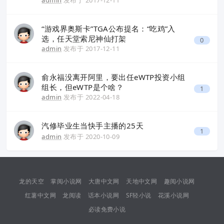
admin
发布于
2017-12-11
“游戏界奥斯卡”TGA公布提名：“吃鸡”入
选，任天堂索尼神仙打架
0
admin
发布于
2017-12-11
俞永福没离开阿里，要出任eWTP投资小组
组长，但eWTP是个啥？
1
admin
发布于
2022-04-18
汽修毕业生当快手主播的25天
1
admin
发布于
2020-10-09
龙的天空
掌阅小说网
大唐中文网
天地中文网
趣阅小说网
红薯中文网
龙阅读
话本小说网
SF轻小说
花溪小说网
必读免费小说