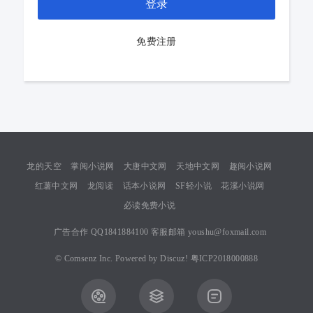
登录
免费注册
龙的天空
掌阅小说网
大唐中文网
天地中文网
趣阅小说网
红薯中文网
龙阅读
话本小说网
SF轻小说
花溪小说网
必读免费小说
广告合作 QQ1841884100 客服邮箱 youshu@foxmail.com
©
Comsenz Inc.
Powered by
Discuz!
粤ICP2018000888