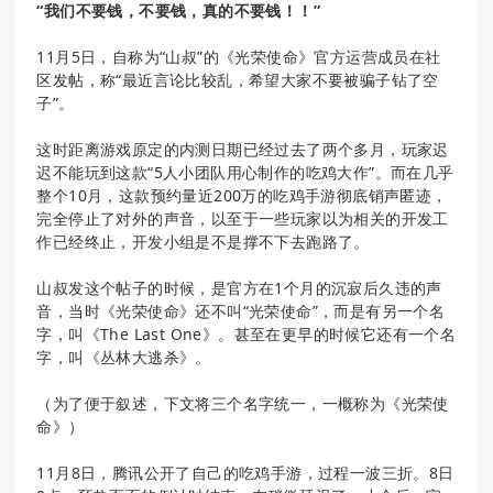
“我们不要钱，不要钱，真的不要钱！！”
11月5日，自称为“山叔”的《光荣使命》官方运营成员在社
区发帖，称“最近言论比较乱，希望大家不要被骗子钻了空
子”。
这时距离游戏原定的内测日期已经过去了两个多月，玩家迟
迟不能玩到这款“5人小团队用心制作的吃鸡大作”。而在几乎
整个10月，这款预约量近200万的吃鸡手游彻底销声匿迹，
完全停止了对外的声音，以至于一些玩家以为相关的开发工
作已经终止，开发小组是不是撑不下去跑路了。
山叔发这个帖子的时候，是官方在1个月的沉寂后久违的声
音，当时《光荣使命》还不叫“光荣使命”，而是有另一个名
字，叫《The Last One》。甚至在更早的时候它还有一个名
字，叫《丛林大逃杀》。
（为了便于叙述，下文将三个名字统一，一概称为《光荣使
命》）
11月8日，腾讯公开了自己的吃鸡手游，过程一波三折。8日