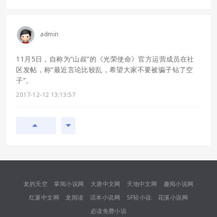
admin
11月5日，自称为“山叔”的《光荣使命》官方运营成员在社
区发帖，称“最近言论比较乱，希望大家不要被骗子钻了空
子”。
2017-12-12 13:13:57
龙的天空
掌阅小说网
大唐中文网
天地中文网
趣阅小说网
红薯中文网
龙阅读
话本小说网
SF轻小说
花溪小说网
必读免费小说