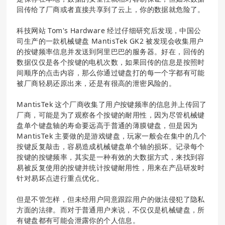
回传给了厂商或者直接共享到了云上，你的数据就危险了。
科技网站 Tom's Hardware 经过仔细研究后发现，中国公
司生产的一款机械键盘 MantisTek GK2 被发现会收集用户
的按键频率信息并发送到阿里巴巴的服务器。好在，回传的
数据仅仅是各个按键的电机次数，如果回传的信息是按照时
间顺序的点击内容，那么你通过键盘打的每一个字都有可能
被厂商轻易还原出来，还是有很高的泄密风险的。
MantisTek 这个厂商收集了用户按键频率的信息并上传回了
厂商，可能是为了观察各个按键的耐用性，因为尽管机械键
盘单个键盘轴的寿命要远高于普通的薄膜键盘，但是因为
MantisTek 主要做的是游戏键盘，玩家一般会在集中的几个
按键反复敲击，容易造成机械键盘单个轴的损坏。记录每个
按键的按键频率，其实是一种有效的大数据方式，来找到容
易被反复使用的按键并统计按键耐用性，用来在产品研发时
针对易坏点进行重点优化。
但是不管怎样，但未经用户同意跟踪用户的做法侵犯了隐私
方面的法律。而对于普通用户来说，不仅仅是机械键盘，所
有键盘都有可能会泄露你的个人信息。