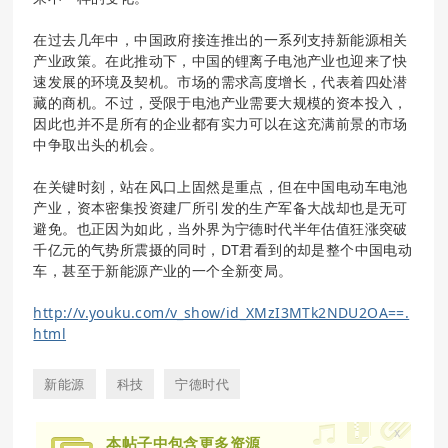
在过去几年中，中国政府接连推出的一系列支持新能源相关
产业政策。在此推动下，中国的锂离子电池产业也迎来了快
速发展的环境及契机。市场的需求高度增长，代表着四处潜
藏的商机。不过，受限于电池产业需要大规模的资本投入，
因此也并不是所有的企业都有实力可以在这充满前景的市场
中争取出头的机会。
在关键时刻，站在风口上固然是重点，但在中国电动车电池
产业，资本密集投资建厂所引发的生产军备大战却也是无可
避免。也正因为如此，当外界为宁德时代半年估值狂涨突破
千亿元的气势所震摄的同时，DT君看到的却是整个中国电动
车，甚至于新能源产业的一个全新变局。
http://v.youku.com/v_show/id_XMzI3MTk2NDU2OA==.
html
新能源
科技
宁德时代
x
本帖子中包含更多资源