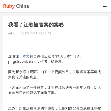
我看了江歌被害案的案卷
admin
2017-12-11 13:20:43
虎嗅注：
本文
转自微信公众号“静说日本”（ID：
jingshuoriben），作者：徐静波。
因为新京报《局面》拍了一个视频节目，江歌遇害案再度成
为舆论关注的焦点。
《局面》做了一件好事，终于在江歌遇害一周年之前，劝说
刘鑫与江歌妈妈见了面道了歉。
虽然一起生活在青岛的即墨市，但是刘鑫父母自从在江歌被