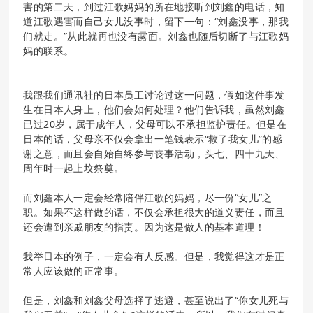
害的第二天，到过江歌妈妈的所在地接听到刘鑫的电话，知
道江歌遇害而自己女儿没事时，留下一句：“刘鑫没事，那我
们就走。”从此就再也没有露面。刘鑫也随后切断了与江歌妈
妈的联系。
我跟我们通讯社的日本员工讨论过这一问题，假如这件事发
生在日本人身上，他们会如何处理？他们告诉我，虽然刘鑫
已过20岁，属于成年人，父母可以不承担监护责任。但是在
日本的话，父母亲不仅会拿出一笔钱表示“救了我女儿”的感
谢之意，而且会自始自终参与丧事活动，头七、四十九天、
周年时一起上坟祭奠。
而刘鑫本人一定会经常陪伴江歌的妈妈，尽一份“女儿”之
职。如果不这样做的话，不仅会承担很大的道义责任，而且
还会遭到亲戚朋友的指责。因为这是做人的基本道理！
我举日本的例子，一定会有人反感。但是，我觉得这才是正
常人应该做的正常事。
但是，刘鑫和刘鑫父母选择了逃避，甚至说出了“你女儿死与