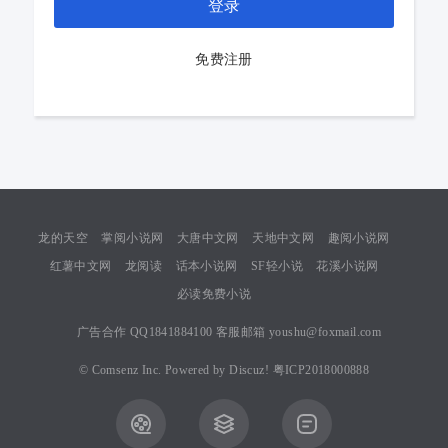
登录
免费注册
龙的天空
掌阅小说网
大唐中文网
天地中文网
趣阅小说网
红薯中文网
龙阅读
话本小说网
SF轻小说
花溪小说网
必读免费小说
广告合作 QQ1841884100 客服邮箱 youshu@foxmail.com
©
Comsenz Inc.
Powered by
Discuz!
粤ICP2018000888