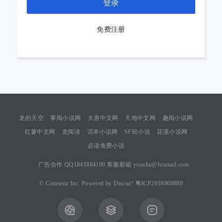
登录
免费注册
龙的天空
掌阅小说网
大唐中文网
天地中文网
趣阅小说网
红薯中文网
龙阅读
话本小说网
SF轻小说
花溪小说网
必读免费小说
广告合作 QQ1841884100 客服邮箱 youshu@foxmail.com
©
Comsenz Inc.
Powered by
Discuz!
粤ICP2018000888