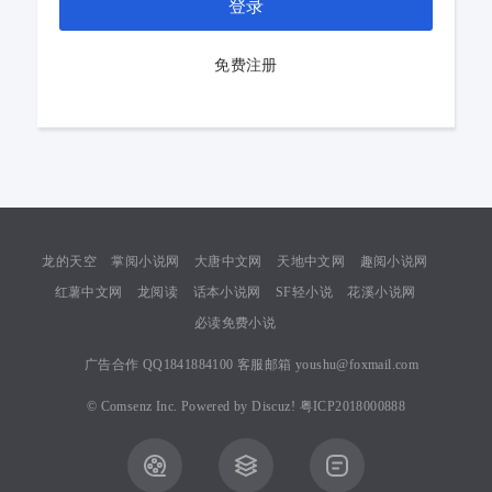
登录
免费注册
龙的天空
掌阅小说网
大唐中文网
天地中文网
趣阅小说网
红薯中文网
龙阅读
话本小说网
SF轻小说
花溪小说网
必读免费小说
广告合作 QQ1841884100 客服邮箱 youshu@foxmail.com
©
Comsenz Inc.
Powered by
Discuz!
粤ICP2018000888