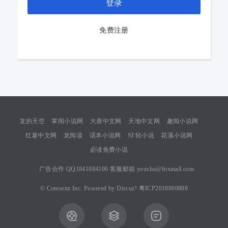
登录
免费注册
龙的天空
掌阅小说网
大唐中文网
天地中文网
趣阅小说网
红薯中文网
龙阅读
话本小说网
SF轻小说
花溪小说网
必读免费小说
广告合作 QQ1841884100 客服邮箱 youshu@foxmail.com
©
Comsenz Inc.
Powered by
Discuz!
粤ICP2018000888