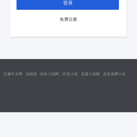
登录
免费注册
网
红薯中文网
龙阅读
话本小说网
SF轻小说
花溪小说网
必读免费小说