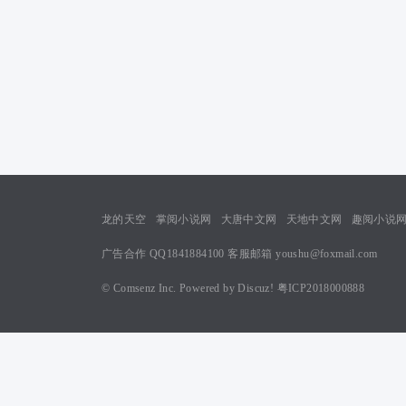
龙的天空
掌阅小说网
大唐中文网
天地中文网
趣阅小说
广告合作 QQ1841884100 客服邮箱 youshu@foxmail.com
©
Comsenz Inc.
Powered by
Discuz!
粤ICP2018000888