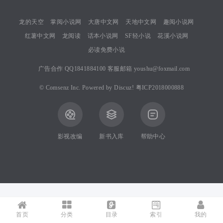
龙的天空
掌阅小说网
大唐中文网
天地中文网
趣阅小说网
红薯中文网
龙阅读
话本小说网
SF轻小说
花溪小说网
必读免费小说
广告合作 QQ1841884100 客服邮箱 youshu@foxmail.com
©
Comsenz Inc.
Powered by
Discuz!
粤ICP2018000888
影视改编
新书入库
帮助中心
首页
分类
目录
索引
我的